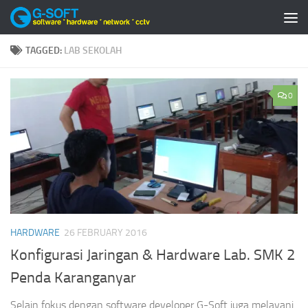
Skip to content
TAGGED:
LAB SEKOLAH
0
HARDWARE
26 FEBRUARY 2016
Konfigurasi Jaringan & Hardware Lab. SMK 2
Penda Karanganyar
Selain fokus dengan software developer G-Soft juga melayani