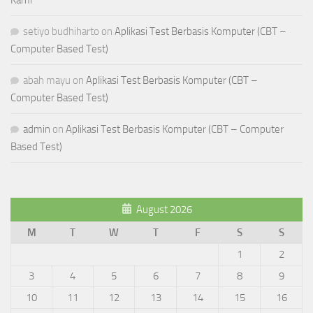
Kami
setiyo budhiharto
on
Aplikasi Test Berbasis Komputer (CBT –
Computer Based Test)
abah mayu
on
Aplikasi Test Berbasis Komputer (CBT –
Computer Based Test)
admin
on
Aplikasi Test Berbasis Komputer (CBT – Computer
Based Test)
August 2026
M
T
W
T
F
S
S
1
2
3
4
5
6
7
8
9
10
11
12
13
14
15
16