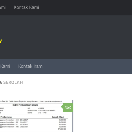
ami
Kontak Kami
 Kami
Kontak Kami
D:
SEKOLAH
0