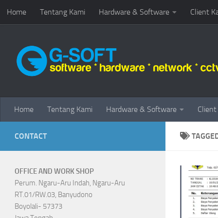
Home
Tentang Kami
Hardware & Software
Client K
Skip to content
Home
Tentang Kami
Hardware & Software
Client
CONTACT
TAGGE
OFFICE AND WORK SHOP
Perum. Ngaru-Aru Indah, Ngaru-Aru
RT.01/RW.03, Banyudono
Boyolali- 57373
Jawa Tengah