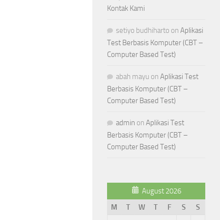
Kontak Kami
setiyo budhiharto
on
Aplikasi
Test Berbasis Komputer (CBT –
Computer Based Test)
abah mayu
on
Aplikasi Test
Berbasis Komputer (CBT –
Computer Based Test)
admin
on
Aplikasi Test
Berbasis Komputer (CBT –
Computer Based Test)
August 2026
M
T
W
T
F
S
S