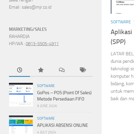
Email : sales@mjr.co.id
SOFTWARE
MARKETING/SALES
Aplikas
RAHARDJA
(SPP)
HP/WA :
0813-5505-4911
LATAR BEL
dunia pendi
teknologi s
komputer h
bidang, ko
SOFTWARE
untuk memb
GoPos – POS (Point Of Sales)
baik dan m
Metode Persediaan FIFO
9 JUNE 2026
SOFTWARE
APLIKASI ABSENSI ONLINE
4 JULY 2024