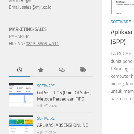
Email : sales@mjr.co.id
SOFTWARE
MARKETING/SALES
Aplikas
RAHARDJA
(SPP)
HP/WA :
0813-5505-4911
LATAR BEL
dunia pendi
teknologi s
komputer h
bidang, ko
SOFTWARE
untuk memb
GoPos – POS (Point Of Sales)
baik dan m
Metode Persediaan FIFO
9 JUNE 2026
SOFTWARE
APLIKASI ABSENSI ONLINE
4 JULY 2024