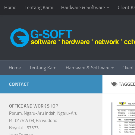
Home
Tentang Kami
Hardware & Software
Client K
Skip to content
Home
Tentang Kami
Hardware & Software
Client
CONTACT
TAGGE
OFFICE AND WORK SHOP
Perum. Ngaru-Aru Indah, Ngaru-Aru
RT.01/RW.03, Banyudono
Boyolali- 57373
Jawa Tengah