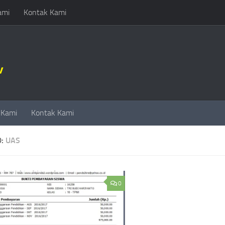
ami
Kontak Kami
 Kami
Kontak Kami
D:
UAS
0