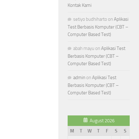
Kontak Kami
setiyo budhiharto
on
Aplikasi
Test Berbasis Komputer (CBT –
Computer Based Test)
abah mayu
on
Aplikasi Test
Berbasis Komputer (CBT –
Computer Based Test)
admin
on
Aplikasi Test
Berbasis Komputer (CBT –
Computer Based Test)
August 2026
M
T
W
T
F
S
S