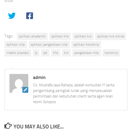
SHARE
Tags:
aplikasi akademik
aplikasi khs
aplikasi krs
aplikasi krs online
aplikasi nilai
aplikasi pengelolaan nilai
aplikasi transkrip
indeks prestasi
ip
ipk
khs
krs
pengelolaan nilai
transkrip
admin
CV. Mustafa Jaya Raharja, adalah konsultan IT serta
pengembang perngkat lunak yang menyesuaikan
permintaan dan kebutuhan client serta agen Iklan
resmi Solopos
YOU MAY ALSO LIKE...