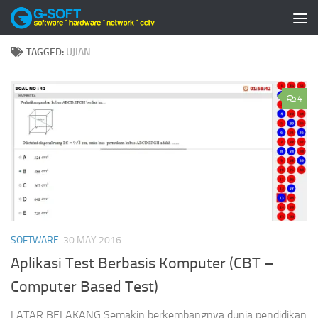
Skip to content
TAGGED:
UJIAN
4
SOFTWARE
30 MAY 2016
Aplikasi Test Berbasis Komputer (CBT –
Computer Based Test)
LATAR BELAKANG Semakin berkembangnya dunia pendidikan