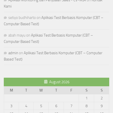
Aplikasi Monitoring dan Penjualan Sales - CV-MJR
on
Kontak
Kami
setiyo budhiharto
on
Aplikasi Test Berbasis Komputer (CBT –
Computer Based Test)
abah mayu
on
Aplikasi Test Berbasis Komputer (CBT –
Computer Based Test)
admin
on
Aplikasi Test Berbasis Komputer (CBT – Computer
Based Test)
August 2026
M
T
W
T
F
S
S
1
2
3
4
5
6
7
8
9