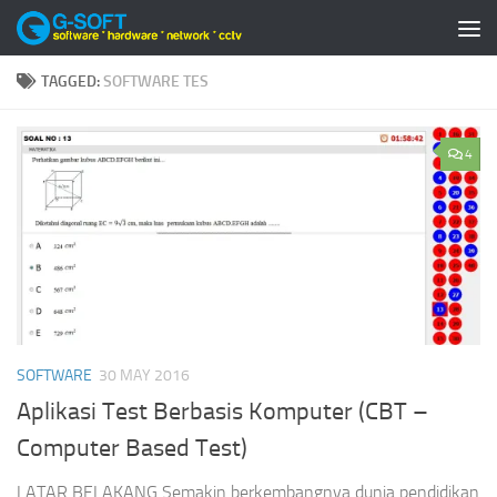
Skip to content
TAGGED:
SOFTWARE TES
4
SOFTWARE
30 MAY 2016
Aplikasi Test Berbasis Komputer (CBT –
Computer Based Test)
LATAR BELAKANG Semakin berkembangnya dunia pendidikan