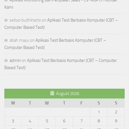
Aplikasi Monitoring dan Penjualan Sales - CV-MJR
on
Kontak
Kami
setiyo budhiharto
on
Aplikasi Test Berbasis Komputer (CBT –
Computer Based Test)
abah mayu
on
Aplikasi Test Berbasis Komputer (CBT –
Computer Based Test)
admin
on
Aplikasi Test Berbasis Komputer (CBT – Computer
Based Test)
August 2026
M
T
W
T
F
S
S
1
2
3
4
5
6
7
8
9