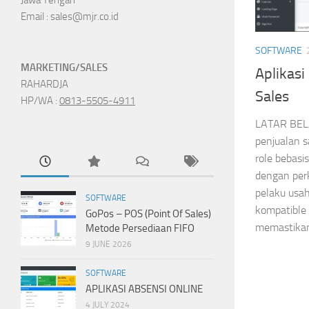
Email : sales@mjr.co.id
SOFTWARE
MARKETING/SALES
Aplikasi
RAHARDJA
Sales
HP/WA :
0813-5505-4911
LATAR BELA
penjualan s
role bebasi
dengan per
pelaku usa
SOFTWARE
kompatible 
GoPos – POS (Point Of Sales)
memastikan 
Metode Persediaan FIFO
9 JUNE 2026
SOFTWARE
APLIKASI ABSENSI ONLINE
4 JULY 2024