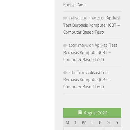
Kontak Kami
setiyo budhiharto
on
Aplikasi
Test Berbasis Komputer (CBT –
Computer Based Test)
abah mayu
on
Aplikasi Test
Berbasis Komputer (CBT –
Computer Based Test)
admin
on
Aplikasi Test
Berbasis Komputer (CBT –
Computer Based Test)
August 2026
M
T
W
T
F
S
S