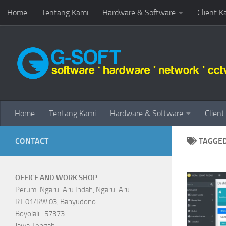
Home
Tentang Kami
Hardware & Software
Client K
Skip to content
Home
Tentang Kami
Hardware & Software
Client
CONTACT
TAGGE
OFFICE AND WORK SHOP
Perum. Ngaru-Aru Indah, Ngaru-Aru
RT.01/RW.03, Banyudono
Boyolali- 57373
Jawa Tengah