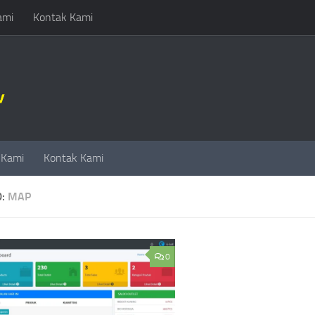
ami
Kontak Kami
 Kami
Kontak Kami
D:
MAP
0