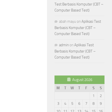
Test Berbasis Komputer (CBT –
Computer Based Test)
abah mayu
on
Aplikasi Test
Berbasis Komputer (CBT –
Computer Based Test)
admin
on
Aplikasi Test
Berbasis Komputer (CBT –
Computer Based Test)
August 2026
M
T
W
T
F
S
S
1
2
3
4
5
6
7
8
9
10
11
12
13
14
15
16