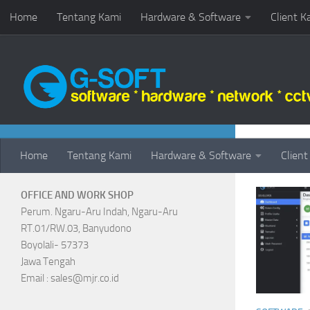
Home
Tentang Kami
Hardware & Software
Client K
Skip to content
CONTACT
TAGGE
Home
Tentang Kami
Hardware & Software
Client
OFFICE AND WORK SHOP
Perum. Ngaru-Aru Indah, Ngaru-Aru
RT.01/RW.03, Banyudono
Boyolali- 57373
Jawa Tengah
Email : sales@mjr.co.id