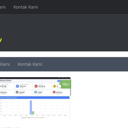
ami
Kontak Kami
D:
APLIKASI KASIR ONLINE
 Kami
Kontak Kami
0