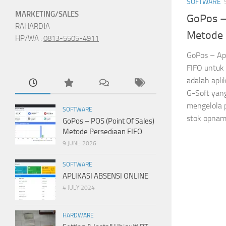
SOFTWARE
MARKETING/SALES
GoPos – 
RAHARDJA
Metode 
HP/WA :
0813-5505-4911
GoPos – Ap
FIFO untuk 
adalah apli
G-Soft yan
mengelola p
SOFTWARE
stok opname,
GoPos – POS (Point Of Sales)
Metode Persediaan FIFO
9 JUNE 2026
SOFTWARE
APLIKASI ABSENSI ONLINE
4 JULY 2024
HARDWARE