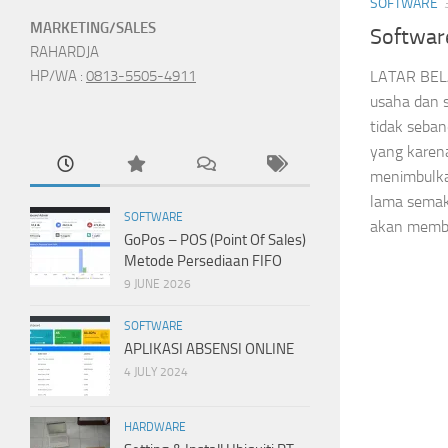
SOFTWARE
MARKETING/SALES
Softwar
RAHARDJA
LATAR BEL
HP/WA :
0813-5505-4911
usaha dan 
tidak seba
yang kare
menimbulka
lama semaki
SOFTWARE
akan memba
GoPos – POS (Point Of Sales)
Metode Persediaan FIFO
9 JUNE 2026
SOFTWARE
APLIKASI ABSENSI ONLINE
4 JULY 2024
HARDWARE