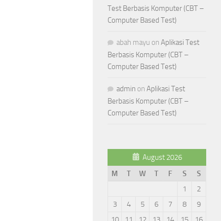
Test Berbasis Komputer (CBT –
Computer Based Test)
abah mayu
on
Aplikasi Test
Berbasis Komputer (CBT –
Computer Based Test)
admin
on
Aplikasi Test
Berbasis Komputer (CBT –
Computer Based Test)
August 2026
M
T
W
T
F
S
S
1
2
3
4
5
6
7
8
9
10
11
12
13
14
15
16