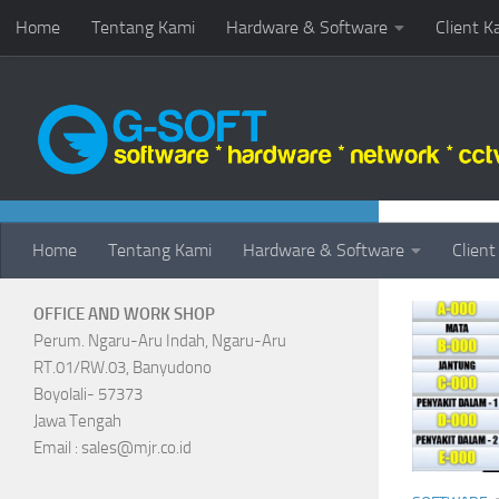
Home
Tentang Kami
Hardware & Software
Client K
Skip to content
CONTACT
TAGGE
Home
Tentang Kami
Hardware & Software
Client
OFFICE AND WORK SHOP
Perum. Ngaru-Aru Indah, Ngaru-Aru
RT.01/RW.03, Banyudono
Boyolali- 57373
Jawa Tengah
Email : sales@mjr.co.id