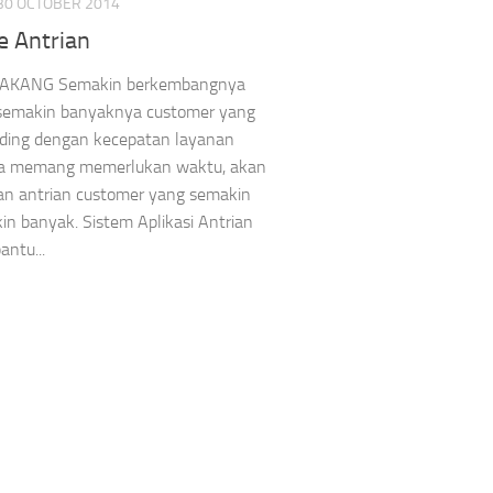
30 OCTOBER 2014
e Antrian
AKANG Semakin berkembangnya
semakin banyaknya customer yang
nding dengan kecepatan layanan
na memang memerlukan waktu, akan
n antrian customer yang semakin
n banyak. Sistem Aplikasi Antrian
ntu...