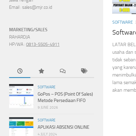
Email : sales@mjr.co.id
SOFTWARE
MARKETING/SALES
Softwar
RAHARDJA
LATAR BEL
HP/WA :
0813-5505-4911
usaha dan 
tidak seba
yang kare
menimbulka
lama semaki
SOFTWARE
akan memba
GoPos – POS (Point Of Sales)
Metode Persediaan FIFO
9 JUNE 2026
SOFTWARE
APLIKASI ABSENSI ONLINE
4 JULY 2024