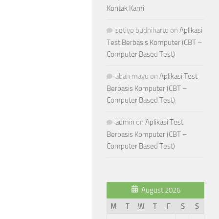
Kontak Kami
setiyo budhiharto
on
Aplikasi
Test Berbasis Komputer (CBT –
Computer Based Test)
abah mayu
on
Aplikasi Test
Berbasis Komputer (CBT –
Computer Based Test)
admin
on
Aplikasi Test
Berbasis Komputer (CBT –
Computer Based Test)
August 2026
M
T
W
T
F
S
S