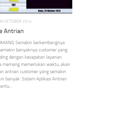
30 OCTOBER 2014
e Antrian
AKANG Semakin berkembangnya
semakin banyaknya customer yang
nding dengan kecepatan layanan
na memang memerlukan waktu, akan
n antrian customer yang semakin
n banyak. Sistem Aplikasi Antrian
ntu...