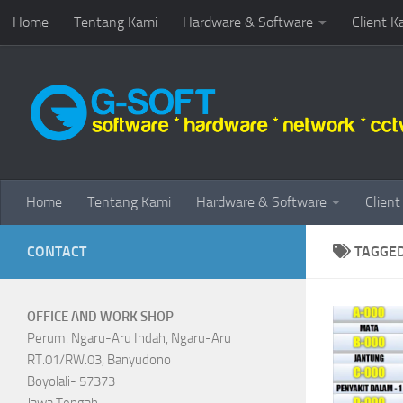
Home
Tentang Kami
Hardware & Software
Client K
Skip to content
Home
Tentang Kami
Hardware & Software
Client
CONTACT
TAGGE
OFFICE AND WORK SHOP
Perum. Ngaru-Aru Indah, Ngaru-Aru
RT.01/RW.03, Banyudono
Boyolali- 57373
Jawa Tengah